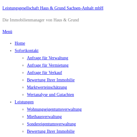
Zum
Leistungsgesellschaft Haus & Grund Sachsen-Anhalt mbH
Inhalt
Die Immobilienmanager von Haus & Grund
springen
Menü
Home
Sofortkontakt
Anfrage für Verwaltung
Anfrage für Vermietung
Anfrage für Verkauf
Bewertung Ihrer Immobilie
Marktwerteinschätzung
Wertanalyse und Gutachten
Leistungen
Wohnungseigentumsverwaltung
Miethausverwaltung
Sondereigentumsverwaltung
Bewertung Ihrer Immobilie