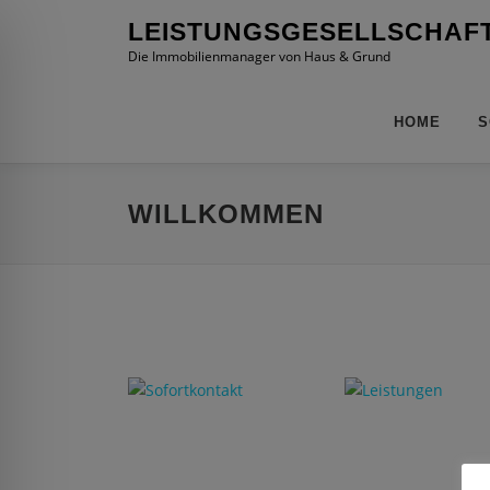
Zum
LEISTUNGSGESELLSCHAF
Inhalt
Die Immobilienmanager von Haus & Grund
springen
HOME
S
WILLKOMMEN
ehinderten-Modus