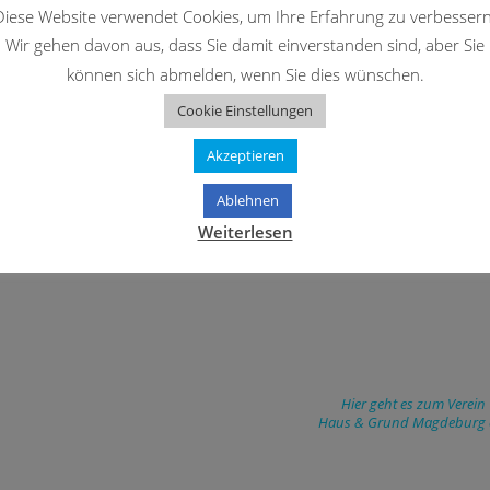
Diese Website verwendet Cookies, um Ihre Erfahrung zu verbessern
Wir gehen davon aus, dass Sie damit einverstanden sind, aber Sie
Halberstädter Straße 10
können sich abmelden, wenn Sie dies wünschen.
39112 Magdeburg, Deutschland
Cookie Einstellungen
Öffnungszeiten
Akzeptieren
Mo: 09:15-12 Uhr
Di: 09:15-12 Uhr und 13-16 Uhr
Ablehnen
Mi: geschlossen
Weiterlesen
Do: 09:15-12 Uhr und 13-16 Uhr
Fr: 9:15-12 Uhr
Hier geht es zum Verein
Haus & Grund Magdeburg e