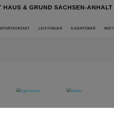
T HAUS & GRUND SACHSEN-ANHALT
OFORTKONTAKT
LEISTUNGEN
EIGENTÜMER
MIET