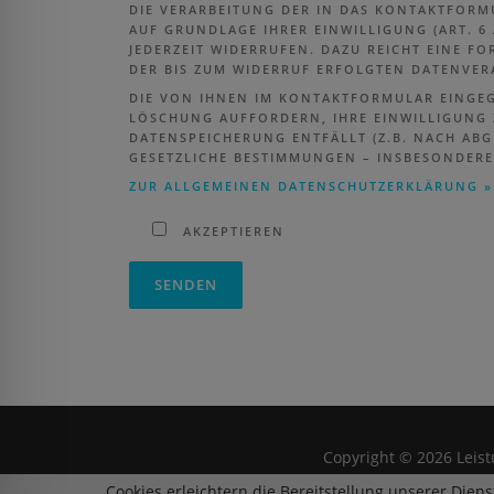
DIE VERARBEITUNG DER IN DAS KONTAKTFORMU
UF GRUNDLAGE IHRER EINWILLIGUNG (ART. 6 AB
EDERZEIT WIDERRUFEN. DAZU REICHT EINE FORM
R BIS ZUM WIDERRUF ERFOLGTEN DATENVERA
DIE VON IHNEN IM KONTAKTFORMULAR EINGEGE
LÖSCHUNG AUFFORDERN, IHRE EINWILLIGUNG 
DATENSPEICHERUNG ENTFÄLLT (Z.B. NACH AB
GESETZLICHE BESTIMMUNGEN – INSBESONDERE
ZUR ALLGEMEINEN DATENSCHUTZERKLÄRUNG »
AKZEPTIEREN
BITTE LASSE DIESES FELD LEER.
ALTERNATIVE:
Copyright © 2026 Leis
Cookies erleichtern die Bereitstellung unserer Dien