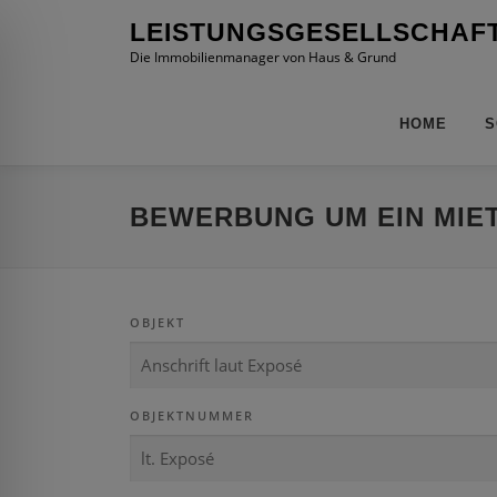
Zum
LEISTUNGSGESELLSCHAF
Inhalt
Die Immobilienmanager von Haus & Grund
springen
HOME
S
BEWERBUNG UM EIN MIE
OBJEKT
ehinderten-Modus
OBJEKTNUMMER