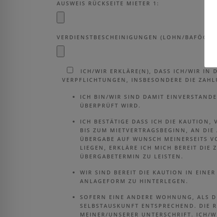
AUSWEIS RÜCKSEITE MIETER 1:
VERDIENSTBESCHEINIGUNGEN (LOHN/BAFÖG/HAR
ICH/WIR ERKLÄRE(N), DASS ICH/WIR IN
VERPFLICHTUNGEN, INSBESONDERE DIE ZAHL
ICH BIN/WIR SIND DAMIT EINVERSTAND
ÜBERPRÜFT WIRD.
ICH BESTÄTIGE DASS ICH DIE KAUTION
BIS ZUM MIETVERTRAGSBEGINN, AN DIE
ÜBERGABE AUF WUNSCH MEINERSEITS V
LIEGEN, ERKLÄRE ICH MICH BEREIT DI
ÜBERGABETERMIN ZU LEISTEN.
WIR SIND BEREIT DIE KAUTION IN EIN
ANLAGEFORM ZU HINTERLEGEN.
SOFERN EINE ANDERE WOHNUNG, ALS DI
SELBSTAUSKUNFT ENTSPRECHEND. DIE R
MEINER/UNSERER UNTERSCHRIFT. ICH/W