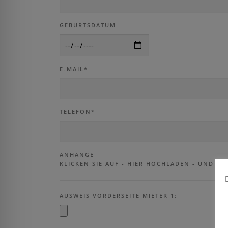
GEBURTSDATUM
E-MAIL*
TELEFON*
ANHÄNGE
KLICKEN SIE AUF - HIER HOCHLADEN - UND HÄ
AUSWEIS VORDERSEITE MIETER 1: