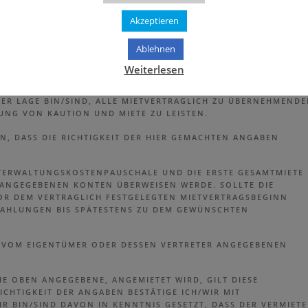
Akzeptieren
Ablehnen
TZIV ETC.):
Weiterlesen
 DER LAGE BIN/SIND, ALLE MIETVERTRAGLICH ZU ÜBERNEHMEND
UNG VON KAUTION UND MIETE ZU LEISTEN.
EN, DASS DIE RICHTIGKEIT DER HIER GEMACHTEN ANGABEN
, VERWALTUNGSKOSTENPAUSCHALE UND DIE ERSTE GESAMTMIETE
 ANGEGEBENEN KONTEN ÜBERWEISEN WERDE. SOLLTE DIE
OR DEM VERTRAGLICH FESTGELEGTEN MIETVERTRAGSBEGINN
E ZAHLUNGEN BIS SPÄTESTENS ZU DEM GEWÜNSCHTEN
ER VOM EIGENTÜMER ODER DESSEN VERTRETER ANGEGEBENEN
E OBEN ANGEGEBENE, ANGEMIETET WIRD, GILT DIESE
ICHTIGKEIT DER ANGABEN BESTÄTIGE ICH/WIR MIT
IR BIN/SIND DAVON IN KENNTNIS GESETZT, DASS DER VERMIETE