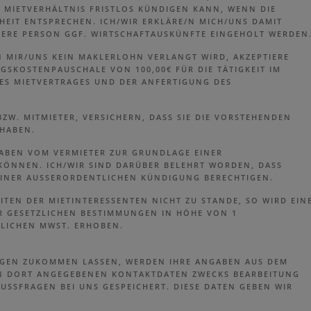
 MIETVERHÄLTNIS FRISTLOS KÜNDIGEN KANN, WENN DIE
EIT ENTSPRECHEN. ICH/WIR ERKLÄRE/N MICH/UNS DAMIT
SERE PERSON GGF. WIRTSCHAFTAUSKÜNFTE EINGEHOLT WERDEN
 MIR/UNS KEIN MAKLERLOHN VERLANGT WIRD, AKZEPTIERE
GSKOSTENPAUSCHALE VON 100,00€ FÜR DIE TÄTIGKEIT IM
S MIETVERTRAGES UND DER ANFERTIGUNG DES
BZW. MITMIETER, VERSICHERN, DASS SIE DIE VORSTEHENDEN
HABEN.
GABEN VOM VERMIETER ZUR GRUNDLAGE EINER
ÖNNEN. ICH/WIR SIND DARÜBER BELEHRT WORDEN, DASS
EINER AUSSERORDENTLICHEN KÜNDIGUNG BERECHTIGEN.
ITEN DER MIETINTERESSENTEN NICHT ZU STANDE, SO WIRD EIN
GESETZLICHEN BESTIMMUNGEN IN HÖHE VON 1 N
ZLICHEN MWST. ERHOBEN.
GEN ZUKOMMEN LASSEN, WERDEN IHRE ANGABEN AUS DEM
N DORT ANGEGEBENEN KONTAKTDATEN ZWECKS BEARBEITUNG
SSFRAGEN BEI UNS GESPEICHERT. DIESE DATEN GEBEN WIR