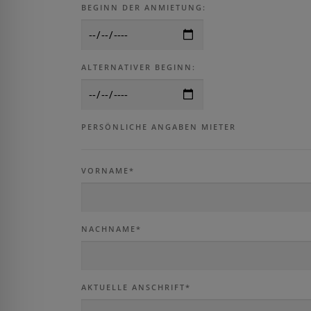
lssicheres Profil
BEGINN DER ANMIETUNG:
-freundlicher Modus
ALTERNATIVER BEGINN:
den-Modus
PERSÖNLICHE ANGABEN MIETER
psie-sicherer Modus
VORNAME*
NACHNAME*
AKTUELLE ANSCHRIFT*