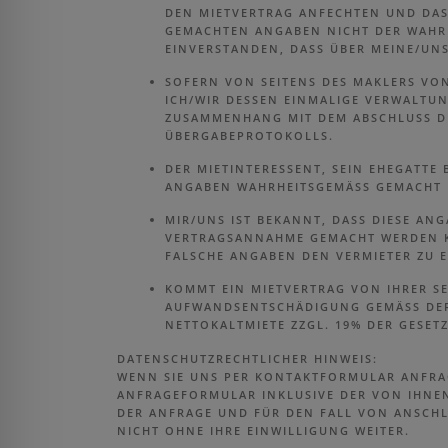
DEN MIETVERTRAG ANFECHTEN UND DAS
GEMACHTEN ANGABEN NICHT DER WAHRH
EINVERSTANDEN, DASS ÜBER MEINE/UN
SOFERN VON SEITENS DES MAKLERS VON
ICH/WIR DESSEN EINMALIGE VERWALTUN
ZUSAMMENHANG MIT DEM ABSCHLUSS DE
ÜBERGABEPROTOKOLLS.
DER MIETINTERESSENT, SEIN EHEGATTE 
ANGABEN WAHRHEITSGEMÄSS GEMACHT 
MIR/UNS IST BEKANNT, DASS DIESE AN
VERTRAGSANNAHME GEMACHT WERDEN K
FALSCHE ANGABEN DEN VERMIETER ZU 
KOMMT EIN MIETVERTRAG VON IHRER SE
AUFWANDSENTSCHÄDIGUNG GEMÄSS DER 
ETTOKALTMIETE ZZGL. 19% DER GESET
DATENSCHUTZRECHTLICHER HINWEIS:
WENN SIE UNS PER KONTAKTFORMULAR ANFRA
ANFRAGEFORMULAR INKLUSIVE DER VON IHNE
DER ANFRAGE UND FÜR DEN FALL VON ANSCHLU
NICHT OHNE IHRE EINWILLIGUNG WEITER.