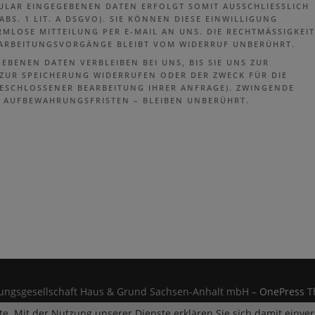
LAR EINGEGEBENEN DATEN ERFOLGT SOMIT AUSSCHLIESSLICH A
S. 1 LIT. A DSGVO). SIE KÖNNEN DIESE EINWILLIGUNG J
LOSE MITTEILUNG PER E-MAIL AN UNS. DIE RECHTMÄSSIGKEIT DE
RBEITUNGSVORGÄNGE BLEIBT VOM WIDERRUF UNBERÜHRT.
BENEN DATEN VERBLEIBEN BEI UNS, BIS SIE UNS ZUR
ZUR SPEICHERUNG WIDERRUFEN ODER DER ZWECK FÜR DIE
GESCHLOSSENER BEARBEITUNG IHRER ANFRAGE). ZWINGENDE
 AUFBEWAHRUNGSFRISTEN – BLEIBEN UNBERÜHRT.
tungsgesellschaft Haus & Grund Sachsen-Anhalt mbH
–
OnePress
T
ste. Mit der Nutzung unserer Dienste erklären Sie sich damit einv