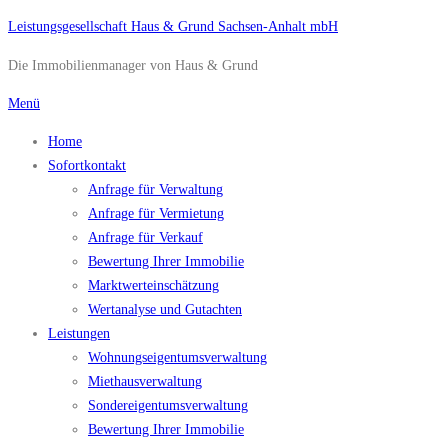
Zum
Leistungsgesellschaft Haus & Grund Sachsen-Anhalt mbH
Inhalt
Die Immobilienmanager von Haus & Grund
springen
Menü
Home
Sofortkontakt
Anfrage für Verwaltung
Anfrage für Vermietung
Anfrage für Verkauf
Bewertung Ihrer Immobilie
Marktwerteinschätzung
Wertanalyse und Gutachten
Leistungen
Wohnungseigentumsverwaltung
Miethausverwaltung
Sondereigentumsverwaltung
Bewertung Ihrer Immobilie