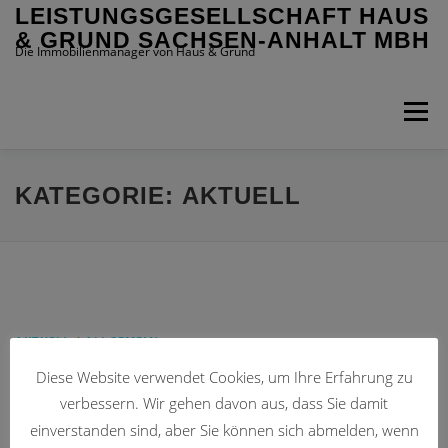
Zum
LEISTUNGSGESELLSCHAFT HAUS
Inhalt
& GRUND SACHSEN-ANHALT MBH
springen
Die Immobilienmanager von Haus & Grund
Menü
HOME
SOFORTKONTAKT
LEISTUNGEN
KATEGORIE:
AKTUELL
EIGENTÜMER
MIETER
IMMOBILIENANGEBOTE
ÜBER UNS
AKTUELL
/
ALLGEMEIN
Urteil
Diese Website verwendet Cookies, um Ihre Erfahrung zu
verbessern. Wir gehen davon aus, dass Sie damit
BGH Urteil: Vermieter müssen Schönheitsreparaturen zahlen Der
einverstanden sind, aber Sie können sich abmelden, wenn
Bundesgerichtshof entschied am Mittwoch, den 08. Juli 2020 in einem