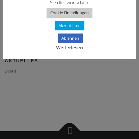
Sie dies wünschen.
Urteil (Az.: VIII ZR 163/18 u.a.), dass langjährige Mieter ihren Vermieter zur
Renovierung des …
Cookie Einstellungen
Akzeptieren
Suchen
Ablehnen
nach:
Weiterlesen
AKTUELLES
Urteil